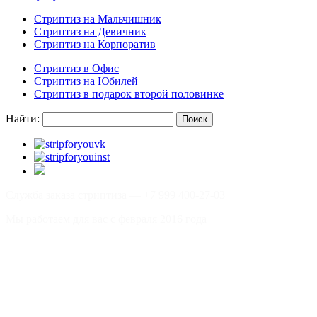
Стриптиз на Мальчишник
Стриптиз на Девичник
Стриптиз на Корпоратив
Стриптиз в Офис
Стриптиз на Юбилей
Стриптиз в подарок второй половинке
Найти:
Служба заказа стриптиза —
+7 999 400-27-03
Мы работаем для вас с февраля 2016 года