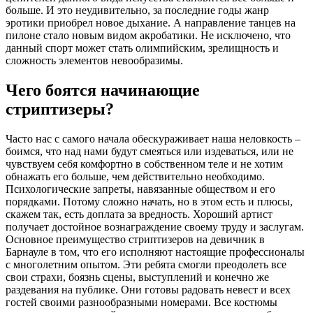
больше. И это неудивительно, за последние годы жанр
эротики приобрел новое дыхание. А направление танцев на
пилоне стало новым видом акробатики. Не исключено, что
данный спорт может стать олимпийским, зрелищность и
сложность элементов невообразимы.
Чего боятся начинающие
стриптизеры?
Часто нас с самого начала обескураживает наша неловкость –
боимся, что над нами будут смеяться или издеваться, или не
чувствуем себя комфортно в собственном теле и не хотим
обнажать его больше, чем действительно необходимо.
Психологические запреты, навязанные обществом и его
порядками. Потому сложно начать, но в этом есть и плюсы,
скажем так, есть доплата за вредность. Хороший артист
получает достойное вознаграждение своему труду и заслугам.
Основное преимущество стриптизеров на девичник в
Барнауле в том, что его исполняют настоящие профессионалы
с многолетним опытом. Эти ребята смогли преодолеть все
свои страхи, боязнь сцены, выступлений и конечно же
раздевания на публике. Они готовы радовать невест и всех
гостей своими разнообразными номерами. Все костюмы